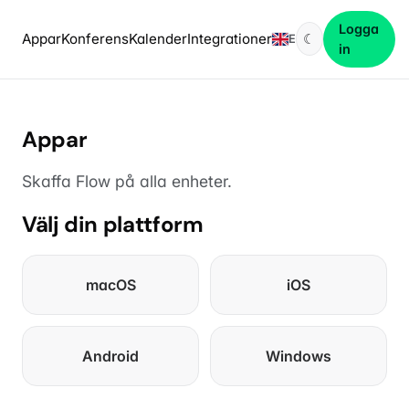
Logga
Appar
Konferens
Kalender
Integrationer
☾
EN
in
Appar
Skaffa Flow på alla enheter.
Välj din plattform
macOS
iOS
Android
Windows