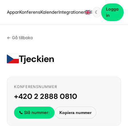
Logga
Appar
Konferens
Kalender
Integrationer
☾
EN
in
← Gå tillbaka
Tjeckien
KONFERENSNUMMER
+420 2 2888 0810
📞 Slå nummer:
Kopiera nummer