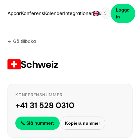
Logga
Appar
Konferens
Kalender
Integrationer
☾
EN
in
← Gå tillbaka
Schweiz
KONFERENSNUMMER
+41 31 528 0310
📞 Slå nummer:
Kopiera nummer